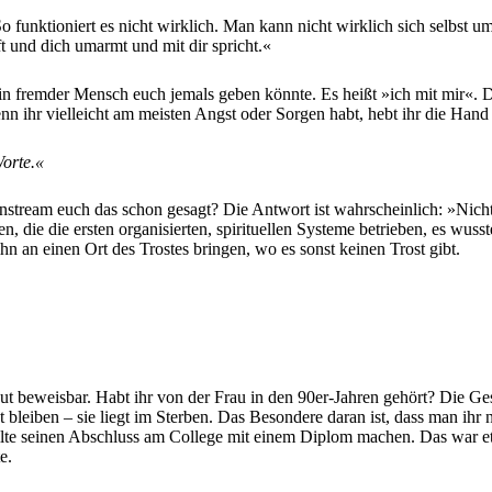
 So funktioniert es nicht wirklich. Man kann nicht wirklich sich selbs
t und dich umarmt und mit dir spricht.«
in fremder Mensch euch jemals geben könnte. Es heißt »ich mit mir«. Da
enn ihr vielleicht am meisten Angst oder Sorgen habt, hebt ihr die Hand
Worte.«
nstream euch das schon gesagt? Die Antwort ist wahrscheinlich: »Nicht 
en, die die ersten organisierten, spirituellen Systeme betrieben, es wus
 an einen Ort des Trostes bringen, wo es sonst keinen Trost gibt.
 gut beweisbar. Habt ihr von der Frau in den 90er-Jahren gehört? Die 
 bleiben – sie liegt im Sterben. Das Besondere daran ist, dass man ih
lte seinen Abschluss am College mit einem Diplom machen. Das war etwas
e.