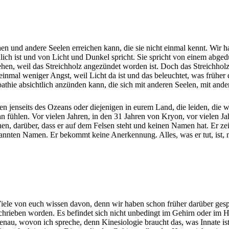
hen und andere Seelen erreichen kann, die sie nicht einmal kennt. Wir 
dlich ist und von Licht und Dunkel spricht. Sie spricht von einem abg
ehen, weil das Streichholz angezündet worden ist. Doch das Streichhol
l weniger Angst, weil Licht da ist und das beleuchtet, was früher dunk
athie absichtlich anzünden kann, die sich mit anderen Seelen, mit ande
n jenseits des Ozeans oder diejenigen in eurem Land, die leiden, die w
n fühlen. Vor vielen Jahren, in den 31 Jahren von Kryon, vor vielen Ja
n, darüber, dass er auf dem Felsen steht und keinen Namen hat. Er zei
annten Namen. Er bekommt keine Anerkennung. Alles, was er tut, ist, m
ele von euch wissen davon, denn wir haben schon früher darüber gespro
schrieben worden. Es befindet sich nicht unbedingt im Gehirn oder im H
genau, wovon ich spreche, denn Kinesiologie braucht das, was Innate is