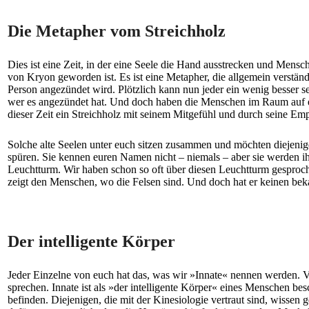
Die Metapher vom Streichholz
Dies ist eine Zeit, in der eine Seele die Hand ausstrecken und Mensc
von Kryon geworden ist. Es ist eine Metapher, die allgemein verstän
Person angezündet wird. Plötzlich kann nun jeder ein wenig besser s
wer es angezündet hat. Und doch haben die Menschen im Raum auf einma
dieser Zeit ein Streichholz mit seinem Mitgefühl und durch seine Emp
Solche alte Seelen unter euch sitzen zusammen und möchten diejenige
spüren. Sie kennen euren Namen nicht – niemals – aber sie werden ih
Leuchtturm. Wir haben schon so oft über diesen Leuchtturm gesproche
zeigt den Menschen, wo die Felsen sind. Und doch hat er keinen bek
Der intelligente Körper
Jeder Einzelne von euch hat das, was wir »Innate« nennen werden. Vi
sprechen. Innate ist als »der intelligente Körper« eines Menschen be
befinden. Diejenigen, die mit der Kinesiologie vertraut sind, wissen 