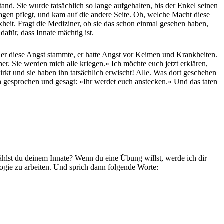
tand. Sie wurde tatsächlich so lange aufgehalten, bis der Enkel seinen
gen pflegt, und kam auf die andere Seite. Oh, welche Macht diese
nkheit. Fragt die Mediziner, ob sie das schon einmal gesehen haben,
afür, dass Innate mächtig ist.
her diese Angst stammte, er hatte Angst vor Keimen und Krankheiten.
her. Sie werden mich alle kriegen.« Ich möchte euch jetzt erklären,
kt und sie haben ihn tatsächlich erwischt! Alle. Was dort geschehen
len gesprochen und gesagt: »Ihr werdet euch anstecken.« Und das taten
rzählst du deinem Innate? Wenn du eine Übung willst, werde ich dir
logie zu arbeiten. Und sprich dann folgende Worte: