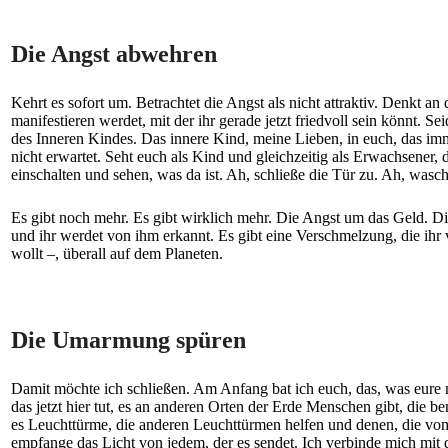
Die Angst abwehren
Kehrt es sofort um. Betrachtet die Angst als nicht attraktiv. Denkt 
manifestieren werdet, mit der ihr gerade jetzt friedvoll sein könnt. S
des Inneren Kindes. Das innere Kind, meine Lieben, in euch, das imm
nicht erwartet. Seht euch als Kind und gleichzeitig als Erwachsener, 
einschalten und sehen, was da ist. Ah, schließe die Tür zu. Ah, wasch
Es gibt noch mehr. Es gibt wirklich mehr. Die Angst um das Geld. Die 
und ihr werdet von ihm erkannt. Es gibt eine Verschmelzung, die ihr v
wollt –, überall auf dem Planeten.
Die Umarmung spüren
Damit möchte ich schließen. Am Anfang bat ich euch, das, was eure m
das jetzt hier tut, es an anderen Orten der Erde Menschen gibt, die be
es Leuchttürme, die anderen Leuchttürmen helfen und denen, die vo
empfange das Licht von jedem, der es sendet. Ich verbinde mich mit 