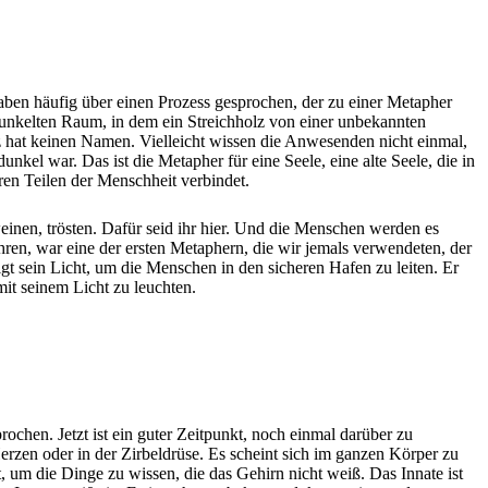
haben häufig über einen Prozess gesprochen, der zu einer Metapher
edunkelten Raum, in dem ein Streichholz von einer unbekannten
z hat keinen Namen. Vielleicht wissen die Anwesenden nicht einmal,
el war. Das ist die Metapher für eine Seele, eine alte Seele, die in
ren Teilen der Menschheit verbindet.
einen, trösten. Dafür seid ihr hier. Und die Menschen werden es
hren, war eine der ersten Metaphern, die wir jemals verwendeten, der
gt sein Licht, um die Menschen in den sicheren Hafen zu leiten. Er
it seinem Licht zu leuchten.
chen. Jetzt ist ein guter Zeitpunkt, noch einmal darüber zu
erzen oder in der Zirbeldrüse. Es scheint sich im ganzen Körper zu
t, um die Dinge zu wissen, die das Gehirn nicht weiß. Das Innate ist