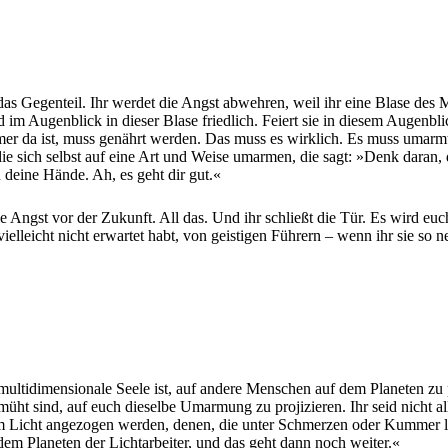
an das Gegenteil. Ihr werdet die Angst abwehren, weil ihr eine Blase d
eid im Augenblick in dieser Blase friedlich. Feiert sie in diesem Augenb
er da ist, muss genährt werden. Das muss es wirklich. Es muss umarmt 
die sich selbst auf eine Art und Weise umarmen, die sagt: »Denk daran, d
 deine Hände. Ah, es geht dir gut.«
Angst vor der Zukunft. All das. Und ihr schließt die Tür. Es wird euch 
ielleicht nicht erwartet habt, von geistigen Führern – wenn ihr sie so 
ultidimensionale Seele ist, auf andere Menschen auf dem Planeten zu p
müht sind, auf euch dieselbe Umarmung zu projizieren. Ihr seid nicht all
m Licht angezogen werden, denen, die unter Schmerzen oder Kummer le
dem Planeten der Lichtarbeiter, und das geht dann noch weiter.«