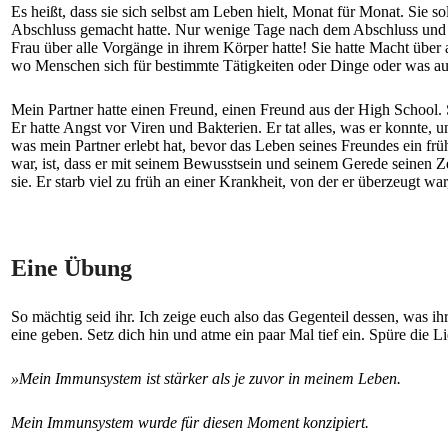
Es heißt, dass sie sich selbst am Leben hielt, Monat für Monat. Sie s
Abschluss gemacht hatte. Nur wenige Tage nach dem Abschluss und m
Frau über alle Vorgänge in ihrem Körper hatte! Sie hatte Macht über a
wo Menschen sich für bestimmte Tätigkeiten oder Dinge oder was auch
Mein Partner hatte einen Freund, einen Freund aus der High School.
Er hatte Angst vor Viren und Bakterien. Er tat alles, was er konnte, u
was mein Partner erlebt hat, bevor das Leben seines Freundes ein f
war, ist, dass er mit seinem Bewusstsein und seinem Gerede seinen Zel
sie. Er starb viel zu früh an einer Krankheit, von der er überzeugt wa
Eine Übung
So mächtig seid ihr. Ich zeige euch also das Gegenteil dessen, was i
eine geben. Setz dich hin und atme ein paar Mal tief ein. Spüre die 
»Mein Immunsystem ist stärker als je zuvor in meinem Leben.
Mein Immunsystem wurde für diesen Moment konzipiert.