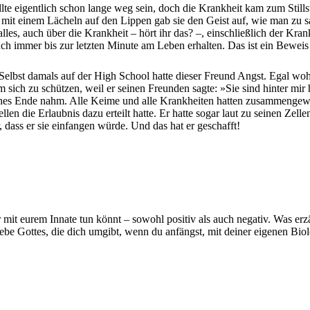
ollte eigentlich schon lange weg sein, doch die Krankheit kam zum Stills
it einem Lächeln auf den Lippen gab sie den Geist auf, wie man zu sa
lles, auch über die Krankheit – hört ihr das? –, einschließlich der Kra
 immer bis zur letzten Minute am Leben erhalten. Das ist ein Beweis d
 Selbst damals auf der High School hatte dieser Freund Angst. Egal wo
m sich zu schützen, weil er seinen Freunden sagte: »Sie sind hinter mir 
rühes Ende nahm. Alle Keime und alle Krankheiten hatten zusammengewir
len die Erlaubnis dazu erteilt hatte. Er hatte sogar laut zu seinen Zel
r, dass er sie einfangen würde. Und das hat er geschafft!
hr mit eurem Innate tun könnt – sowohl positiv als auch negativ. Was e
Liebe Gottes, die dich umgibt, wenn du anfängst, mit deiner eigenen Bio