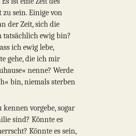
Es ist eine Zeit des
 zu sein. Einige von
 der Zeit, sich die
h tatsächlich ewig bin?
ass ich ewig lebe,
e gehe, die ich mir
 »Zuhause« nenne? Werde
ch« bin, niemals sterben
u kennen vorgebe, sogar
milie sind? Könnte es
herrscht? Könnte es sein,