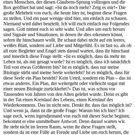
eines Menschen, der diesen Glaubens-Sprung vollzogen und die
Box geöffnet hat und sagt: »Ist da noch mehr? Zeig es mir!« Die
große Mehrheit von euch, die heute hier ist, beginnt diese Fragen
zu stellen. Und ein paar wenige sind hier, um einfach zu schauen.
Niemand wird dabei beurteilt. Ich will euch einfach nur Folgendes
sagen. Gott nimmt euch so sehr wahr. Und alles um euch herum
sind Signale und Situationen, in denen ihr dies erkennen könnt,
sofern ihr hinschauen wollt. Ihr schaut dabei nicht auf ein leeres,
weißes Blatt, sondern auf Liebe und Mitgefühl. Es ist fast so, als ob
all eure Begleiter und Engel stets darauf warten, dass ihr hinschaut
und innerlich diese Frage stellt: »Ist es möglich, dass da mehr im
Leben ist, als mir gesagt wurde? Ist es möglich, dass ich tatsächlich
Teil von etwas Größerem bin? Ist es möglich, dass nur meine
Biologie stirbt und meine Seele weiterlebt? Ist es möglich, dass für
diese Seele ein Plan besteht? Kein Urteil, sondern ein Plan – das ist
etwas anderes. Ein Plan, der weitergeht oder vielleicht sogar mit
einer neuen Biologie zurückkehrt?« Das ist, was schon vor
Tausenden von Jahren von den Alten gelehrt wurde. Denn es gibt
in der Tat einen Kreislauf des Lebens, einen Kreislauf des
Wiederkommens. Das ist nicht neu. Denkt ihr, dass das möglich ist?
Und wenn ja, dann ist die große Frage: Warum bin ich hier? Ich
sage euch, wenn irgendjemand von euch mit dieser Suche beginnt,
bekommt er eine unmittelbare Antwort. Denn darauf warten wir.
Ihr steht nicht im leeren Raum, wenn ihr diese Fragen stellt,
sondern da ist eine Fülle an Freude und Liebe um euch herum, die