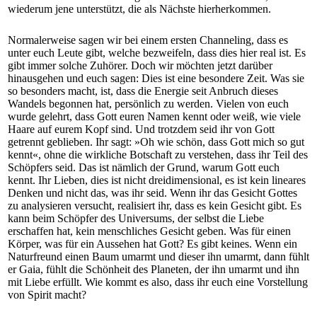
wiederum jene unterstützt, die als Nächste hierherkommen.
Normalerweise sagen wir bei einem ersten Channeling, dass es
unter euch Leute gibt, welche bezweifeln, dass dies hier real ist. Es
gibt immer solche Zuhörer. Doch wir möchten jetzt darüber
hinausgehen und euch sagen: Dies ist eine besondere Zeit. Was sie
so besonders macht, ist, dass die Energie seit Anbruch dieses
Wandels begonnen hat, persönlich zu werden. Vielen von euch
wurde gelehrt, dass Gott euren Namen kennt oder weiß, wie viele
Haare auf eurem Kopf sind. Und trotzdem seid ihr von Gott
getrennt geblieben. Ihr sagt: »Oh wie schön, dass Gott mich so gut
kennt«, ohne die wirkliche Botschaft zu verstehen, dass ihr Teil des
Schöpfers seid. Das ist nämlich der Grund, warum Gott euch
kennt. Ihr Lieben, dies ist nicht dreidimensional, es ist kein lineares
Denken und nicht das, was ihr seid. Wenn ihr das Gesicht Gottes
zu analysieren versucht, realisiert ihr, dass es kein Gesicht gibt. Es
kann beim Schöpfer des Universums, der selbst die Liebe
erschaffen hat, kein menschliches Gesicht geben. Was für einen
Körper, was für ein Aussehen hat Gott? Es gibt keines. Wenn ein
Naturfreund einen Baum umarmt und dieser ihn umarmt, dann fühlt
er Gaia, fühlt die Schönheit des Planeten, der ihn umarmt und ihn
mit Liebe erfüllt. Wie kommt es also, dass ihr euch eine Vorstellung
von Spirit macht?