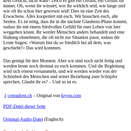
kein Gesicht, nicht wahr? Doch es gibt ein Gefühl, ein Gefühl für
immer. Oh, wenn ihr wüsstet, wer ihr wirklich seid, wie lange und
wie oft ihr schon hier gewesen seid! Dies ist eine Zeit des
Erwachens. Alles kooperiert mit euch. Wir brauchen euch, alte
Seelen. Es ist nötig, dass ihr in die nächste Glaubens-Phase kommt,
sodass ihr mit einem friedvollen Gefühl für euer Leben von hier
weggehen könnt. Ihr werdet Menschen anders behandelt und eine
Haltung einnehmen, die oft nicht zur Situation passt, sodass die
Leute fragen: »Warum bist du so friedlich bei all dem, was
geschieht?« Das wird kommen.
Das genügt für den Moment. Aber wir sind noch nicht fertig und
werden heute noch dreimal zu euch kommen. Und die Begleitung
wird sich erneut versammeln, und wir werden wieder von der
Schönheit des Menschen und seiner Beziehung zum Schöpfer
sprechen. Glaubt ihr es? – Und so ist es.
1
conradorg.ch
– Original von
kryon.com
PDF-Datei dieser Seite
Original-Audio-Datei
(Englisch)