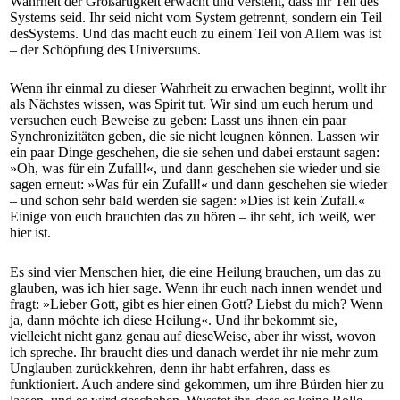
Wahrheit der Großartigkeit erwacht und versteht, dass ihr Teil des
Systems seid. Ihr seid nicht vom System getrennt, sondern ein Teil
desSystems. Und das macht euch zu einem Teil von Allem was ist
– der Schöpfung des Universums.
Wenn ihr einmal zu dieser Wahrheit zu erwachen beginnt, wollt ihr
als Nächstes wissen, was Spirit tut. Wir sind um euch herum und
versuchen euch Beweise zu geben: Lasst uns ihnen ein paar
Synchronizitäten geben, die sie nicht leugnen können. Lassen wir
ein paar Dinge geschehen, die sie sehen und dabei erstaunt sagen:
»Oh, was für ein Zufall!«, und dann geschehen sie wieder und sie
sagen erneut: »Was für ein Zufall!« und dann geschehen sie wieder
– und schon sehr bald werden sie sagen: »Dies ist kein Zufall.«
Einige von euch brauchten das zu hören – ihr seht, ich weiß, wer
hier ist.
Es sind vier Menschen hier, die eine Heilung brauchen, um das zu
glauben, was ich hier sage. Wenn ihr euch nach innen wendet und
fragt: »Lieber Gott, gibt es hier einen Gott? Liebst du mich? Wenn
ja, dann möchte ich diese Heilung«. Und ihr bekommt sie,
vielleicht nicht ganz genau auf dieseWeise, aber ihr wisst, wovon
ich spreche. Ihr braucht dies und danach werdet ihr nie mehr zum
Unglauben zurückkehren, denn ihr habt erfahren, dass es
funktioniert. Auch andere sind gekommen, um ihre Bürden hier zu