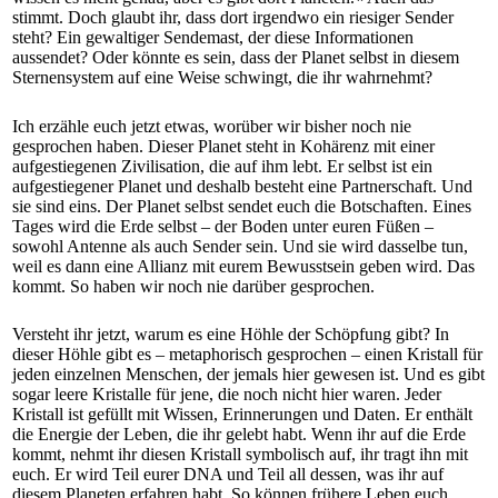
stimmt. Doch glaubt ihr, dass dort irgendwo ein riesiger Sender
steht? Ein gewaltiger Sendemast, der diese Informationen
aussendet? Oder könnte es sein, dass der Planet selbst in diesem
Sternensystem auf eine Weise schwingt, die ihr wahrnehmt?
Ich erzähle euch jetzt etwas, worüber wir bisher noch nie
gesprochen haben. Dieser Planet steht in Kohärenz mit einer
aufgestiegenen Zivilisation, die auf ihm lebt. Er selbst ist ein
aufgestiegener Planet und deshalb besteht eine Partnerschaft. Und
sie sind eins. Der Planet selbst sendet euch die Botschaften. Eines
Tages wird die Erde selbst – der Boden unter euren Füßen –
sowohl Antenne als auch Sender sein. Und sie wird dasselbe tun,
weil es dann eine Allianz mit eurem Bewusstsein geben wird. Das
kommt. So haben wir noch nie darüber gesprochen.
Versteht ihr jetzt, warum es eine Höhle der Schöpfung gibt? In
dieser Höhle gibt es – metaphorisch gesprochen – einen Kristall für
jeden einzelnen Menschen, der jemals hier gewesen ist. Und es gibt
sogar leere Kristalle für jene, die noch nicht hier waren. Jeder
Kristall ist gefüllt mit Wissen, Erinnerungen und Daten. Er enthält
die Energie der Leben, die ihr gelebt habt. Wenn ihr auf die Erde
kommt, nehmt ihr diesen Kristall symbolisch auf, ihr tragt ihn mit
euch. Er wird Teil eurer DNA und Teil all dessen, was ihr auf
diesem Planeten erfahren habt. So können frühere Leben euch