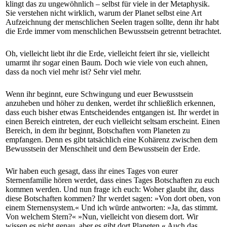
klingt das zu ungewöhnlich – selbst für viele in der Metaphysik.
Sie verstehen nicht wirklich, warum der Planet selbst eine Art
Aufzeichnung der menschlichen Seelen tragen sollte, denn ihr habt
die Erde immer vom menschlichen Bewusstsein getrennt betrachtet.
Oh, vielleicht liebt ihr die Erde, vielleicht feiert ihr sie, vielleicht
umarmt ihr sogar einen Baum. Doch wie viele von euch ahnen,
dass da noch viel mehr ist? Sehr viel mehr.
Wenn ihr beginnt, eure Schwingung und euer Bewusstsein
anzuheben und höher zu denken, werdet ihr schließlich erkennen,
dass euch bisher etwas Entscheidendes entgangen ist. Ihr werdet in
einen Bereich eintreten, der euch vielleicht seltsam erscheint. Einen
Bereich, in dem ihr beginnt, Botschaften vom Planeten zu
empfangen. Denn es gibt tatsächlich eine Kohärenz zwischen dem
Bewusstsein der Menschheit und dem Bewusstsein der Erde.
Wir haben euch gesagt, dass ihr eines Tages von eurer
Sternenfamilie hören werdet, dass eines Tages Botschaften zu euch
kommen werden. Und nun frage ich euch: Woher glaubt ihr, dass
diese Botschaften kommen? Ihr werdet sagen: »Von dort oben, von
einem Sternensystem.« Und ich würde antworten: »Ja, das stimmt.
Von welchem Stern?« »Nun, vielleicht von diesem dort. Wir
wissen es nicht genau, aber es gibt dort Planeten.« Auch das