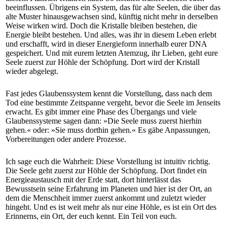
beeinflussen. Übrigens ein System, das für alte Seelen, die über das
alte Muster hinausgewachsen sind, künftig nicht mehr in derselben
Weise wirken wird. Doch die Kristalle bleiben bestehen, die
Energie bleibt bestehen. Und alles, was ihr in diesem Leben erlebt
und erschafft, wird in dieser Energieform innerhalb eurer DNA
gespeichert. Und mit eurem letzten Atemzug, ihr Lieben, geht eure
Seele zuerst zur Höhle der Schöpfung. Dort wird der Kristall
wieder abgelegt.
Fast jedes Glaubenssystem kennt die Vorstellung, dass nach dem
Tod eine bestimmte Zeitspanne vergeht, bevor die Seele im Jenseits
erwacht. Es gibt immer eine Phase des Übergangs und viele
Glaubenssysteme sagen dann: »Die Seele muss zuerst hierhin
gehen.« oder: »Sie muss dorthin gehen.« Es gäbe Anpassungen,
Vorbereitungen oder andere Prozesse.
Ich sage euch die Wahrheit: Diese Vorstellung ist intuitiv richtig.
Die Seele geht zuerst zur Höhle der Schöpfung. Dort findet ein
Energieaustausch mit der Erde statt, dort hinterlässt das
Bewusstsein seine Erfahrung im Planeten und hier ist der Ort, an
dem die Menschheit immer zuerst ankommt und zuletzt wieder
hingeht. Und es ist weit mehr als nur eine Höhle, es ist ein Ort des
Erinnerns, ein Ort, der euch kennt. Ein Teil von euch.