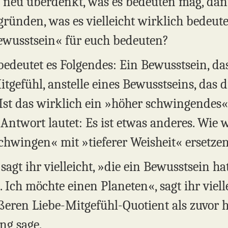
 neu überdenkt, was es bedeuten mag, dann
rgründen, was es vielleicht wirklich bedeu
wusstsein« für euch bedeuten?
bedeutet es Folgendes: Ein Bewusstsein, da
gefühl, anstelle eines Bewusstseins, das di
 Ist das wirklich ein »höher schwingendes«
Antwort lautet: Es ist etwas anderes. Wie 
chwingen« mit »tieferer Weisheit« ersetz
agt ihr vielleicht, »die ein Bewusstsein hat
 Ich möchte einen Planeten«, sagt ihr vielle
ßeren Liebe-Mitgefühl-Quotient als zuvor h
ng sage.