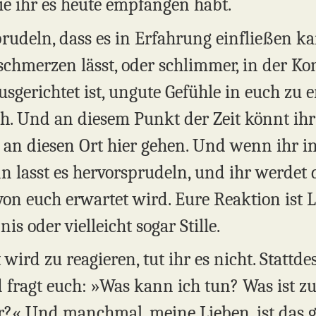
e ihr es heute empfangen habt.
prudeln, dass es in Erfahrung einfließen k
 schmerzen lässt, oder schlimmer, in der Ko
usgerichtet ist, ungute Gefühle in euch zu
h. Und an diesem Punkt der Zeit könnt ih
 an diesen Ort hier gehen. Und wenn ihr i
nn lasst es hervorsprudeln, und ihr werdet 
 von euch erwartet wird. Eure Reaktion ist
s oder vielleicht sogar Stille.
ird zu reagieren, tut ihr es nicht. Stattd
fragt euch: »Was kann ich tun? Was ist z
r?« Und manchmal, meine Lieben, ist das ga