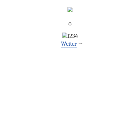
0
1
2
3
4
Weiter
→