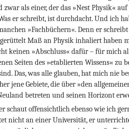
zwar als einer, der das »Nest Physik« auf 
as er schreibt, ist durchdacht. Und ich h
 manchen »Fachbüchern«. Denn er schreibt 
erüttelt Maß an Physik inhaliert haben m
t keinen »Abschluss« dafür – für mich als
enen Seiten des »etablierten Wissens« zu b
nd. Das, was alle glauben, hat mich nie bes
her jene Gebiete, die über »den allgemeine
euland betreten und seinen Horizont erw
er schaut offensichtlich ebenso wie ich ge
tet nicht an einer Universität, er unterric