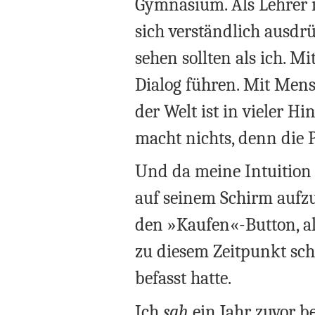
Gymnasium. Als Lehrer i
sich verständlich ausdr
sehen sollten als ich. M
Dialog führen. Mit Mensc
der Welt ist in vieler H
macht nichts, denn die
Und da meine Intuition 
auf seinem Schirm aufzu
den »Kaufen«-Button, als
zu diesem Zeitpunkt sch
befasst hatte.
Ich
sah
ein Jahr zuvor b