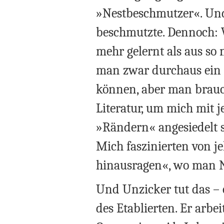
»Nestbeschmutzer«. Und 
beschmutzte. Dennoch: W
mehr gelernt als aus so
man zwar durchaus ein g
können, aber man brauch
Literatur, um mich mit j
»Rändern« angesiedelt si
Mich faszinierten von je
hinausragen«, wo man N
Und Unzicker tut das – 
des Etablierten. Er arbei