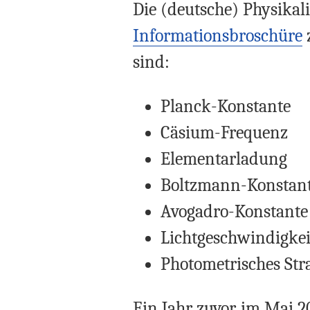
Die (deutsche) Physikal
Informationsbroschüre
sind:
Planck-Konstante
Cäsium-Frequenz
Elementarladung
Boltzmann-Konstan
Avogadro-Konstante
Lichtgeschwindigke
Photometrisches Str
Ein Jahr zuvor, im Mai 20