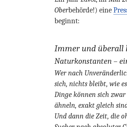
Ober
behörde!) eine
Pres
beginnt:
Immer und überall 
Naturkonstanten – ei
Wer nach Unveränderlich
sich, nichts bleibt, wie 
Dinge können sich zwar 
ähneln, exakt gleich sind
Und dann die Zeit, die 
Sucher nach absoluter Gl