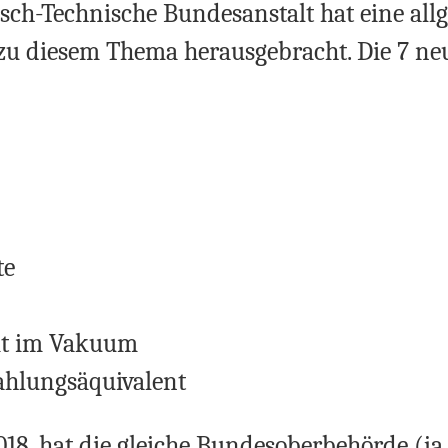
isch-Technische Bundesanstalt hat eine al
zu diesem Thema herausgebracht. Die 7 n
te
it im Vakuum
ahlungsäquivalent
18, hat die gleiche Bundesoberbehörde (ja, 