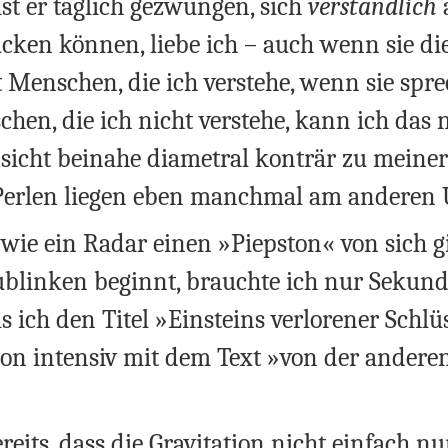
st er täglich gezwungen, sich
verständlich
ücken können, liebe ich – auch wenn sie di
it Menschen, die ich verstehe, wenn sie spr
hen, die ich nicht verstehe, kann ich das n
insicht beinahe diametral konträr zu meine
 Perlen liegen eben manchmal am anderen U
wie ein Radar einen »Piepston« von sich g
blinken beginnt, brauchte ich nur Sekund
 ich den Titel »Einsteins verlorener Schlü
on intensiv mit dem Text »von der anderen 
ereits, dass die Gravitation nicht einfach