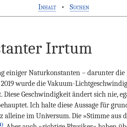
Inhalt
•
Suchen
stanter Irrtum
tag einiger Naturkonstanten – darunter die
2019 wurde die Vakuum-Lichtgeschwindigkei
t. Diese Geschwindigkeit ändert sich nie,
behauptet. Ich halte diese Aussage für gru
nz alleine im Universum. Die »Stimme aus d
1)
Aber auch »richtige Physiker« haben übe