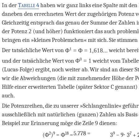
In der
Tabelle 4
haben wir ganz links eine Spalte mit de
daneben den errechneten Wert der zugehörigen Potenz 
Gleichzeitig entsprach das genau der Summe der Zahlen in 
der Potenz
2
(und höher) funktioniert das auch probleml
bringen ein »kleines Problemchen« mit sich. Sie stimmen
1
Der tatsächliche Wert von
Φ
= Φ = 1,618...
weicht berei
0
und der tatsächliche Wert von
Φ
= 1
weicht vom Tabell
(Lucas-Folge) ergibt, noch weiter ab. Wir sind an dieser 
wir die Abweichungen (die mit zunehmender Höhe der Po
Hilfe einer erweiterten Tabelle (später Sektor C genannt
auch.
Die Potenzreihen, die zu unserer »Schlangenlinie« geführ
ausschließlich mit natürlichen (ganzen) Zahlen als Basis
Beispiel zur Erinnerung möge die Zeile
9
dienen:
5.778 =
2
9
18
9
7
(Φ
)
= Φ
=
3
− 9
⋅
3
+ 