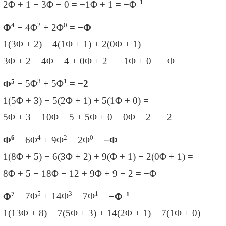
−1
2
Φ + 1 − 3
Φ − 0 = −1Φ + 1 = −
Φ
4
2
0
Φ
− 4
Φ
+ 2
Φ
=
−
Φ
1(3
Φ + 2) − 4
(1Φ + 1) + 2
(0
Φ + 1) =
3
Φ + 2 − 4
Φ − 4 + 0
Φ + 2 = −1Φ + 0 = −
Φ
5
3
1
Φ
− 5
Φ
+ 5
Φ
=
−
2
1(5
Φ + 3) − 5
(2
Φ + 1) + 5
(1Φ + 0) =
5
Φ + 3 − 10
Φ − 5 + 5
Φ + 0 = 0
Φ − 2 = −
2
6
4
2
0
Φ
− 6
Φ
+ 9
Φ
− 2
Φ
=
−
Φ
1(8
Φ + 5) − 6
(3
Φ + 2) + 9
(Φ + 1) − 2
(0
Φ + 1) =
8
Φ + 5 − 18
Φ − 12 + 9
Φ + 9 − 2 = −
Φ
7
5
3
1
−1
Φ
− 7
Φ
+ 14
Φ
− 7
Φ
=
−
Φ
1(13
Φ + 8) − 7
(5
Φ + 3) + 14
(2
Φ + 1) − 7
(1Φ + 0) =