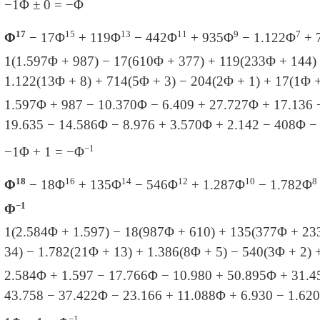
−1Φ ± 0 = −
Φ
17
15
13
11
9
7
Φ
− 17
Φ
+ 119
Φ
− 442
Φ
+ 935
Φ
− 1.122
Φ
+ 
1(1.597
Φ + 987) − 17
(610
Φ + 377) + 119
(233
Φ + 144)
1.122
(13
Φ + 8) + 714
(5
Φ + 3) − 204
(2
Φ + 1) + 17
(1Φ +
1.597
Φ + 987 − 10.370
Φ − 6.409 + 27.727
Φ + 17.136 
19.635 − 14.586
Φ − 8.976 + 3.570
Φ + 2.142 − 408
Φ −
−1
−1Φ + 1 = −
Φ
18
16
14
12
10
8
Φ
− 18
Φ
+ 135
Φ
− 546
Φ
+ 1.287
Φ
− 1.782
Φ
−1
Φ
1(2.584
Φ + 1.597) − 18
(987
Φ + 610) + 135
(377
Φ + 23
34) − 1.782
(21Φ + 13) + 1.386
(8
Φ + 5) − 540
(3
Φ + 2) 
2.584
Φ + 1.597 − 17.766
Φ − 10.980 + 50.895
Φ + 31.4
43.758 − 37.422
Φ − 23.166 + 11.088
Φ + 6.930 − 1.620
−1