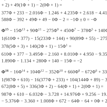
+ 2) + 49
(1Φ + 1) − 2
(0
Φ + 1) =
377
Φ + 233 − 2.016
Φ − 1.246 + 4.235
Φ + 2.618 − 4.4
588
Φ − 392 + 49
Φ + 49 − 0
Φ − 2 = −1Φ ± 0 = −
Φ
15
13
11
9
7
5
Φ
− 15
Φ
+ 90
Φ
− 275
Φ
+ 450
Φ
− 378
Φ
+ 140
1(610
Φ + 377) − 15
(233
Φ + 144) + 90
(89
Φ + 55) − 27
1
378
(5
Φ + 3) + 140
(2
Φ + 1) − 15
Φ
=
610
Φ + 377 − 3.495
Φ − 2.160 + 8.010
Φ + 4.950 − 9.3
1.890
Φ − 1.134 + 280
Φ + 140 − 15
Φ = −
2
16
14
12
10
8
6
Φ
− 16
Φ
+ 104
Φ
− 352
Φ
+ 660
Φ
− 672
Φ
+ 33
1(987
Φ + 610) − 16
(377
Φ + 233) + 104
(144
Φ + 89) − 
672
(8
Φ + 5) + 336
(3
Φ + 2) − 64
(Φ + 1) + 2
(0
Φ + 1) =
987
Φ + 610 − 6.032
Φ − 3.728 + 14.976
Φ + 9.256 − 19
− 5.376
Φ − 3.360 + 1.008
Φ + 672 − 64
Φ − 64 + 0
Φ + 