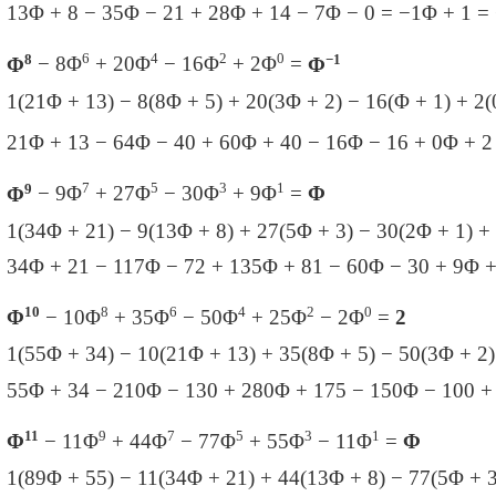
13
Φ + 8 − 35
Φ − 21 + 28
Φ + 14 − 7
Φ − 0 = −1Φ + 1 =
8
6
4
2
0
−1
Φ
− 8
Φ
+ 20
Φ
− 16
Φ
+ 2
Φ
=
Φ
1(21Φ + 13) − 8
(8
Φ + 5) + 20
(3
Φ + 2) − 16
(Φ + 1) + 2
(
21Φ + 13 − 64
Φ − 40 + 60
Φ + 40 − 16
Φ − 16 + 0
Φ + 2
9
7
5
3
1
Φ
− 9
Φ
+ 27
Φ
− 30
Φ
+ 9
Φ
=
Φ
1(34
Φ + 21) − 9
(13
Φ + 8) + 27
(5
Φ + 3) − 30
(2
Φ + 1) +
34
Φ + 21 − 117
Φ − 72 + 135
Φ + 81 − 60
Φ − 30 + 9
Φ +
10
8
6
4
2
0
Φ
− 10
Φ
+ 35
Φ
− 50
Φ
+ 25
Φ
− 2
Φ
=
2
1(55
Φ + 34) − 10
(21Φ + 13) + 35
(8
Φ + 5) − 50
(3
Φ + 2)
55
Φ + 34 − 210
Φ − 130 + 280
Φ + 175 − 150
Φ − 100 +
11
9
7
5
3
1
Φ
− 11
Φ
+ 44
Φ
− 77
Φ
+ 55
Φ
− 11Φ
=
Φ
1(89
Φ + 55) − 11(34
Φ + 21) + 44
(13
Φ + 8) − 77
(5
Φ + 3