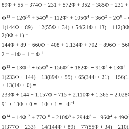
89
Φ + 55 − 374
Φ − 231 + 572
Φ + 352 − 385
Φ − 231 +
12
10
8
6
4
2
0
Φ
− 12
Φ
+ 54
Φ
− 112
Φ
+ 105
Φ
− 36
Φ
+ 2
Φ
=
1(144
Φ + 89) − 12
(55
Φ + 34) + 54
(21Φ + 13) − 112
(8
Φ
2
(0
Φ + 1) =
144
Φ + 89 − 660
Φ − 408 + 1.134
Φ + 702 − 896
Φ − 56
−1
2 = −1Φ − 1 = Φ
13
11
9
7
5
3
1
Φ
− 13
Φ
+ 65
Φ
− 156
Φ
+ 182
Φ
− 91Φ
+ 13
Φ
1(233
Φ + 144) − 13
(89
Φ + 55) + 65
(34
Φ + 21) − 156
(1
+ 13
(1Φ + 0) =
233
Φ + 144 − 1.157
Φ − 715 + 2.110
Φ + 1.365 − 2.028
−1
91 + 13
Φ + 0 = −1Φ + 1 = −
Φ
14
12
10
8
6
4
Φ
− 14
Φ
+ 77
Φ
− 210
Φ
+ 294
Φ
− 196
Φ
+ 49
Φ
1(377
Φ + 233) − 14
(144
Φ + 89) + 77
(55
Φ + 34) − 210