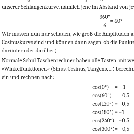
unserer Schlangenkurve, nämlich jene im Abstand von je
360°
= 60°
6
Wir müssen nun nur schauen, wie groß die Amplituden an 
Cosinuskurve sind und können dann sagen, ob die Punkte 
darunter oder darüber).
Normale Schul-Taschenrechner haben alle Tasten, mit w
»Winkelfunktionen« (Sinus, Cosinus, Tangens, ...) berech
ein und rechnen nach:
cos
(0°)
=
1
cos
(60°)
=
0
,5
cos
(120°)
=
−
0
,5
cos
(180°)
=
−
1
cos
(240°)
=
−
0
,5
cos
(300°)
=
0
,5