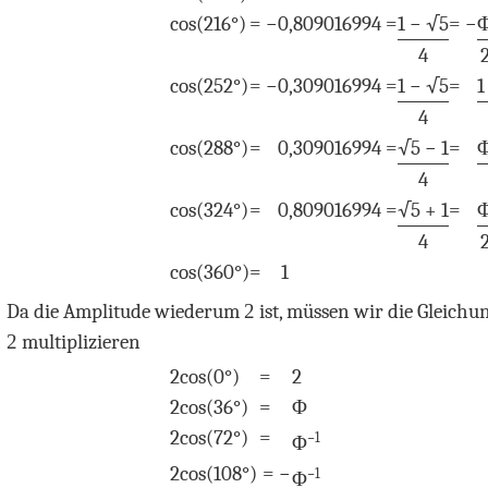
cos
(216°)
=
−
0
,809016994
=
1 − √
5
= −
4
cos
(252°)
=
−
0
,309016994
=
1 − √
5
=
1
4
cos
(288°)
=
0
,309016994
=
√
5
− 1
=
Φ
4
cos
(324°)
=
0
,809016994
=
√
5
+ 1
=
4
cos
(360°)
=
1
Da die Amplitude wiederum
2
ist, müssen wir die Gleichu
2
multiplizieren
2
cos
(0°)
=
2
2
cos
(36°)
=
Φ
2
cos
(72°)
=
−
1
Φ
2
cos
(108°)
= −
−
1
Φ