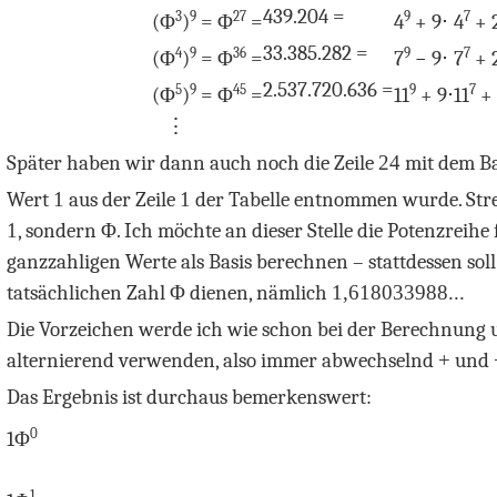
439.204 =
3
9
27
9
7
(Φ
)
= Φ
=
4
+ 9
⋅
4
+ 
33.385.282 =
4
9
36
9
7
(Φ
)
= Φ
=
7
− 9
⋅
7
+ 
2.537.720.636 =
5
9
45
9
7
(Φ
)
= Φ
=
11
+ 9
⋅
11
+ 
⋮
Später haben wir dann auch noch die Zeile
24
mit dem B
Wert
1
aus der Zeile
1
der Tabelle entnommen wurde. St
1
, sondern
Φ
. Ich möchte an dieser Stelle die Potenzreihe
ganzzahligen Werte als Basis berechnen – stattdessen soll
tatsächlichen Zahl
Φ
dienen, nämlich
1,618033988...
Die Vorzeichen werde ich wie schon bei der Berechnung 
alternierend verwenden, also immer abwechselnd
+
und
Das Ergebnis ist durchaus bemerkenswert:
0
1Φ
1