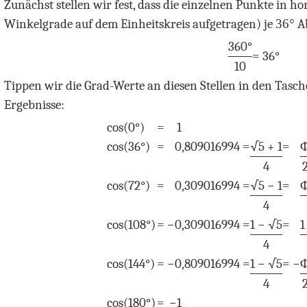
Zunächst stellen wir fest, dass die einzelnen Punkte in ho
Winkelgrade auf dem Einheitskreis aufgetragen) je
36°
Ab
360°
= 36°
10
Tippen wir die Grad-Werte an diesen Stellen in den Tasch
Ergebnisse:
cos
(0°)
=
1
cos
(36°)
=
0
,809016994
=
√
5
+ 1
=
4
cos
(72°)
=
0
,309016994
=
√
5
− 1
=
Φ
4
cos
(108°)
=
−
0
,309016994
=
1 − √
5
=
1
4
cos
(144°)
=
−
0
,809016994
=
1 − √
5
= −
4
cos
(180°)
=
−
1