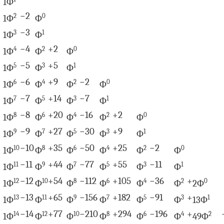
1Φ
−
2
2
0
1Φ
Φ
−
3
3
1
1Φ
Φ
−
4
+
2
4
2
0
1Φ
Φ
Φ
−
5
+
5
5
3
1
1Φ
Φ
Φ
−
6
+
9
−
2
6
4
2
0
1Φ
Φ
Φ
Φ
−
7
+
14
−
7
7
5
3
1
1Φ
Φ
Φ
Φ
−
8
+
20
−
16
+
2
8
6
4
2
0
1Φ
Φ
Φ
Φ
Φ
−
9
+
27
−
30
+
9
9
7
5
3
1
1Φ
Φ
Φ
Φ
Φ
−
10
+
35
−
50
+
25
−
2
10
8
6
4
2
0
1Φ
Φ
Φ
Φ
Φ
Φ
−
11
+
44
−
77
+
55
−
11
11
9
7
5
3
1
1Φ
Φ
Φ
Φ
Φ
Φ
−
12
+
54
−
112
+
105
−
36
+
12
10
8
6
4
2
0
1Φ
Φ
Φ
Φ
Φ
Φ
2
Φ
−
13
+
65
−
156
+
182
−
91
+
13
11
9
7
5
3
1
1Φ
Φ
Φ
Φ
Φ
Φ
13
Φ
−
14
+
77
−
210
+
294
−
196
+
14
12
10
8
6
4
2
1Φ
Φ
Φ
Φ
Φ
Φ
49
Φ