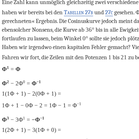
Eine Zahl kann unmöglich gleichzeitig zwei verschieden
haben wir bereits bei den
Tabellen 27b
und
27c
gesehen.
gerechneten« Ergebnis. Die Cosinuskurve jedoch meint da
ebensolcher Nonsens, die Kurve ab
36°
bis in alle Ewigk
fortlaufen zu lassen, beim Winkel
0°
sollte sie jedoch plö
Haben wir irgendwo einen kapitalen Fehler gemacht? Viell
Fahren wir fort, die Zeilen mit den Potenzen
1
bis
21
zu b
1
Φ
=
Φ
2
0
−1
Φ
− 2
Φ
=
Φ
1(1Φ + 1) − 2
(0
Φ + 1) =
−1
1Φ + 1 − 0
Φ − 2 = 1Φ − 1 =
Φ
3
1
−1
Φ
− 3
Φ
=
−
Φ
1(2
Φ + 1) − 3
(1Φ + 0) =