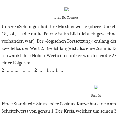
Bild 15: Cosinus
Unsere »Schlange« hat ihre Maximalwerte (obere Umkeh
18, 24, ...
(die nullte Potenz ist im Bild nicht eingezeichn
vorhanden war). Der »logischen Fortsetzung« entlang de
zweifellos der Wert
2
. Die Schlange ist also eine Cosinus
schwankt ihr »Höhen-Wert« (Techniker würden es die
A
einer Folge von
2 ... 1 ...
−
1 ...
−
2 ...
−
1 ... 1 ...
Bild 16
Eine »Standard«-Sinus- oder Cosinus-Kurve hat eine Am
Scheitelwert) von genau
1
. Der Kreis, welcher um seinen