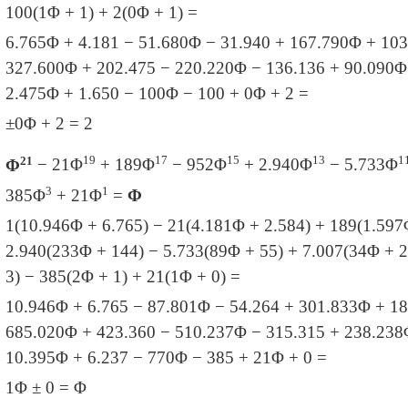
100
(1Φ + 1) + 2
(0
Φ + 1) =
6.765
Φ + 4.181 − 51.680
Φ − 31.940 + 167.790
Φ + 103
327.600
Φ + 202.475 − 220.220
Φ − 136.136 + 90.090
Φ
2.475
Φ + 1.650 − 100
Φ − 100 + 0
Φ + 2 =
±0
Φ + 2 = 2
21
19
17
15
13
1
Φ
− 21Φ
+ 189
Φ
− 952
Φ
+ 2.940
Φ
− 5.733
Φ
3
1
385
Φ
+ 21Φ
=
Φ
1(10.946
Φ + 6.765) − 21(4.181Φ + 2.584) + 189
(1.597
2.940
(233
Φ + 144) − 5.733
(89
Φ + 55) + 7.007
(34
Φ + 2
3) − 385
(2
Φ + 1) + 21(1Φ + 0) =
10.946
Φ + 6.765 − 87.801Φ − 54.264 + 301.833
Φ + 18
685.020
Φ + 423.360 − 510.237
Φ − 315.315 + 238.238
10.395
Φ + 6.237 − 770
Φ − 385 + 21Φ + 0 =
1Φ ± 0 = Φ