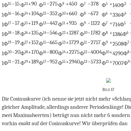
−
15
+
90
−
275
+
450
−
378
+
15
13
11
9
7
5
3
1Φ
Φ
Φ
Φ
Φ
Φ
140
Φ
−
16
+
104
−
352
+
660
−
672
+
16
14
12
10
8
6
4
1Φ
Φ
Φ
Φ
Φ
Φ
336
Φ
−
17
+
119
−
442
+
935
−
1122
+
17
15
13
11
9
7
5
1Φ
Φ
Φ
Φ
Φ
Φ
714
Φ
−
18
+
135
−
546
+
1287
−
1782
+
18
16
14
12
10
8
6
1Φ
Φ
Φ
Φ
Φ
Φ
1386
Φ
−
19
+
152
−
665
+
1729
−
2717
+
19
17
15
13
11
9
7
1Φ
Φ
Φ
Φ
Φ
Φ
2508
Φ
−
20
+
170
−
800
+
2275
−
4004
+
20
18
16
14
12
10
8
1Φ
Φ
Φ
Φ
Φ
Φ
4290
Φ
−
21
+
189
−
952
+
2940
−
5733
+
21
19
17
15
13
11
9
1Φ
Φ
Φ
Φ
Φ
Φ
7007
Φ
Bild 17
Die Cosinuskurve (ich nenne sie jetzt nicht mehr »Schlang
gleicher Amplitude, allerdings anderer Periodenlänge! D
zwei Maximalwerten) beträgt nun nicht mehr
6
sonder
vorhin
exakt
auf der Cosinuskurve! Wir überprüfen das: