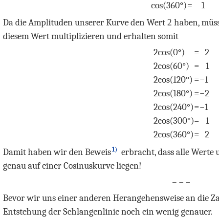
cos
(360°)
=
1
Da die Amplituden unserer Kurve den Wert
2
haben, müss
diesem Wert multiplizieren und erhalten somit
2
cos
(0°)
=
2
2
cos
(60°)
=
1
2
cos
(120°)
=
−
1
2
cos
(180°)
=
−
2
2
cos
(240°)
=
−
1
2
cos
(300°)
=
1
2
cos
(360°)
=
2
1)
Damit haben wir den Beweis
erbracht, dass alle Werte 
genau auf einer Cosinuskurve liegen!
– – –
Bevor wir uns einer anderen Herangehensweise an die Z
Entstehung der Schlangenlinie noch ein wenig genauer.