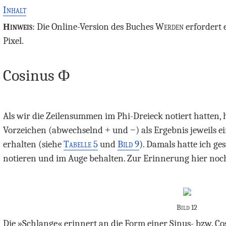
Inhalt
Hinweis
: Die Online-Version des Buches
Werden
erfordert 
Pixel.
Cosinus Φ
Als wir die Zeilensummen im Phi-Dreieck notiert hatten, 
Vorzeichen (abwechselnd
+
und
−
) als Ergebnis jeweils
erhalten (siehe
Tabelle 5
und
Bild 9
). Damals hatte ich ge
notieren und im Auge behalten. Zur Erinnerung hier noc
Bild 12
Die »Schlange« erinnert an die Form einer Sinus- bzw. Cos