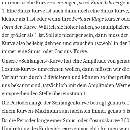
um eine solche Kurve zu erzeugen, wird
Einheitskreis
gena
1
. Eine Sinus-Kurve ist auch dann noch eine Sinus-Kurve
kleiner als
1
ist oder wenn ihre
Periodenlänge
kürzer oder 
Form
der Kurve. Will ich sie höher haben, so multiplizier
der größer als
1
ist. Soll sie niedriger sein, dann muss der
Kurve also beliebig dehnen und stauchen (sowohl in der Hö
immer eine Sinus- oder Cosinus-Kurve.
Unsere »Schlangen«-Kurve hat eine Amplitude von gena
Cosinus-Kurve« umrechnen wollen, dann müssen wir die
Verlauf nur durch
2
dividieren und können so überprüfen
uns bekannt sind, tatsächlich mit dem Amplituden-Wert 
entsprechenden Stelle übereinstimmt.
Die Periodenlänge der Schlangenkurve beträgt genau
6
. 
einem Kurven-Maximum zum nächsten immer genau
6
is
Da die Periodenlänge einer Sinus- oder Cosinuskurve
360
Umdrehung des Einheitskreises entspricht), kennen wir 