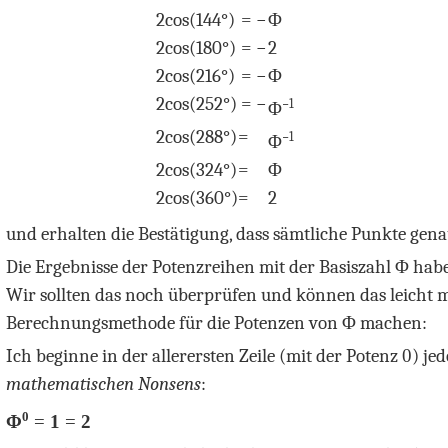
2
cos
(144°)
= −
Φ
2
cos
(180°)
= −
2
2
cos
(216°)
= −
Φ
2
cos
(252°)
= −
−
1
Φ
2
cos
(288°)
=
−
1
Φ
2
cos
(324°)
=
Φ
2
cos
(360°)
=
2
und erhalten die Bestätigung, dass sämtliche Punkte gena
Die Ergebnisse der Potenzreihen mit der Basiszahl
Φ
habe
Wir sollten das noch überprüfen und können das leicht m
Berechnungsmethode für die Potenzen von
Φ
machen:
Ich beginne in der allerersten Zeile (mit der Potenz
0
) je
mathematischen Nonsens
:
0
Φ
=
1
=
2