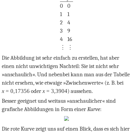
0
0
1
1
2
4
3
9
4
16
⋮
⋮
Die Abbildung ist sehr einfach zu erstellen, hat aber
einen nicht unwichtigen Nachteil: Sie ist nicht sehr
»anschaulich«. Und nebenbei kann man aus der Tabelle
nicht ersehen, wie etwaige »Zwischenwerte« (z. B. bei
x
= 0,17356
oder
x
= 3,3904
) aussehen.
Besser geeignet und weitaus »anschaulicher« sind
grafische Abbildungen in Form einer
Kurve
:
Die rote Kurve zeigt uns auf einen Blick, dass es sich hier