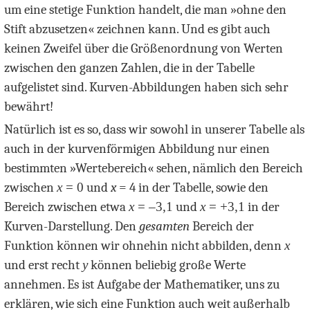
um eine stetige Funktion handelt, die man »ohne den
Stift abzusetzen« zeichnen kann. Und es gibt auch
keinen Zweifel über die Größenordnung von Werten
zwischen den ganzen Zahlen, die in der Tabelle
aufgelistet sind. Kurven-Abbildungen haben sich sehr
bewährt!
Natürlich ist es so, dass wir sowohl in unserer Tabelle als
auch in der kurvenförmigen Abbildung nur einen
bestimmten »Wertebereich« sehen, nämlich den Bereich
zwischen
x
= 0
und
x
= 4
in der Tabelle, sowie den
Bereich zwischen etwa
x
= –3,1
und
x
= +3,1
in der
Kurven-Darstellung. Den
gesamten
Bereich der
Funktion können wir ohnehin nicht abbilden, denn
x
und erst recht
y
können beliebig große Werte
annehmen. Es ist Aufgabe der Mathematiker, uns zu
erklären, wie sich eine Funktion auch weit außerhalb