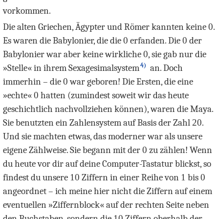
vorkommen.
Die alten Griechen, Ägypter und Römer kannten keine
0
.
Es waren die Babylonier, die die
0
erfanden. Die
0
der
Babylonier war aber keine wirkliche
0
, sie gab nur die
4)
»Stelle« in ihrem Sexagesimalsystem
an. Doch
immerhin – die
0
war geboren! Die Ersten, die eine
»echte«
0
hatten (zumindest soweit wir das heute
geschichtlich nachvollziehen können), waren die Maya.
Sie benutzten ein Zahlensystem auf Basis der Zahl
20
.
Und sie machten etwas, das moderner war als unsere
eigene Zählweise. Sie begann mit der
0
zu zählen! Wenn
du heute vor dir auf deine Computer-Tastatur blickst, so
findest du unsere
10
Ziffern in einer Reihe von
1
bis
0
angeordnet – ich meine hier nicht die Ziffern auf einem
eventuellen »Ziffernblock« auf der rechten Seite neben
den Buchstaben, sondern die
10
Ziffern oberhalb der