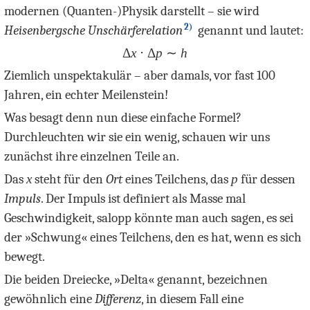
modernen (Quanten-)Physik darstellt – sie wird
2)
Heisenbergsche Unschärferelation
genannt und lautet:
Δ
x
⋅ Δ
p
∼
h
Ziemlich unspektakulär – aber damals, vor fast 100
Jahren, ein echter Meilenstein!
Was besagt denn nun diese einfache Formel?
Durchleuchten wir sie ein wenig, schauen wir uns
zunächst ihre einzelnen Teile an.
Das
x
steht für den
Ort
eines Teilchens, das
p
für dessen
Impuls
. Der Impuls ist definiert als Masse mal
Geschwindigkeit, salopp könnte man auch sagen, es sei
der »Schwung« eines Teilchens, den es hat, wenn es sich
bewegt.
Die beiden Dreiecke, »Delta« genannt, bezeichnen
gewöhnlich eine
Differenz
, in diesem Fall eine