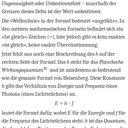
Ungenauigkeit
oder
Unbestimmtheit
– innerhalb der
Grenzen dieses Delta ist der Wert
unbestimmt
.
Die »Wellenlinie« in der Formel bedeutet »ungefähr«. In
den meisten mathematischen Formeln befindet sich ein
»Ist gleich«-Zeichen (
=
), hier jedoch gibt es kein exaktes
»ist gleich«, keine exakte Übereinstimmung.
Jetzt fehlt uns noch eine Beschreibung des
h
auf der
rechten Seite der Formel. Das
h
steht für das
Plancksche
3)
Wirkungsquantum
und ist mindestens so bedeutend
wie die gesamte Formel von Heisenberg. Diese Konstante
h
gibt das Verhältnis von
Energie
und
Frequenz
eines
Photons (eines Lichtteilchens) an.
E
=
h
⋅
f
lautet die Formel dafür, wobei
E
für die Energie und
f
für
die Frequenz des Lichtteilchens steht.
h
ist das
Quantum
,