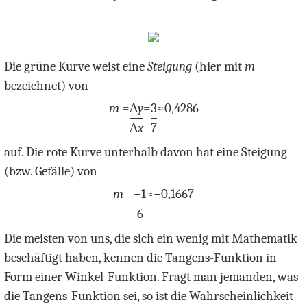
Die grüne Kurve weist eine
Steigung
(hier mit
m
bezeichnet) von
m
=
Δ
y
=
3
≈
0,4286
Δ
x
7
auf. Die rote Kurve unterhalb davon hat eine Steigung
(bzw. Gefälle) von
m
=
−1
≈
−
0,1667
6
Die meisten von uns, die sich ein wenig mit Mathematik
beschäftigt haben, kennen die Tangens-Funktion in
Form einer Winkel-Funktion. Fragt man jemanden, was
die Tangens-Funktion sei, so ist die Wahrscheinlichkeit