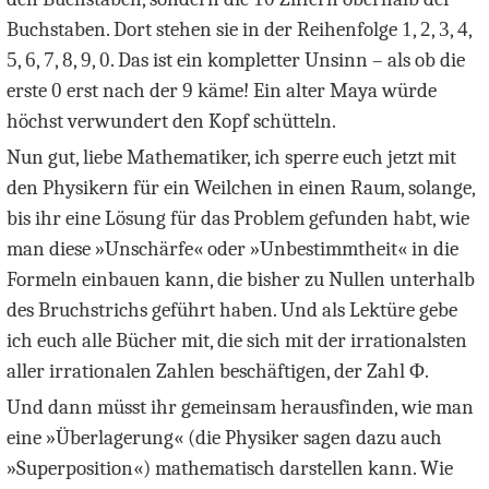
Buchstaben. Dort stehen sie in der Reihenfolge
1
,
2
,
3
,
4
,
5
,
6
,
7
,
8
,
9
,
0
. Das ist ein kompletter Unsinn – als ob die
erste
0
erst nach der
9
käme! Ein alter Maya würde
höchst verwundert den Kopf schütteln.
Nun gut, liebe Mathematiker, ich sperre euch jetzt mit
den Physikern für ein Weilchen in einen Raum, solange,
bis ihr eine Lösung für das Problem gefunden habt, wie
man diese »Unschärfe« oder »Unbestimmtheit« in die
Formeln einbauen kann, die bisher zu Nullen unterhalb
des Bruchstrichs geführt haben. Und als Lektüre gebe
ich euch alle Bücher mit, die sich mit der irrationalsten
aller irrationalen Zahlen beschäftigen, der Zahl
Φ
.
Und dann müsst ihr gemeinsam herausfinden, wie man
eine »Überlagerung« (die Physiker sagen dazu auch
»Superposition«) mathematisch darstellen kann. Wie